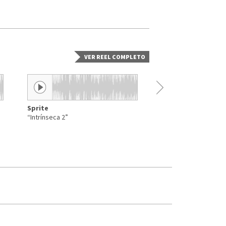
VER REEL COMPLETO
Sprite
Agua Kin
“Intrínseca 2”
“Ojos cerrados”