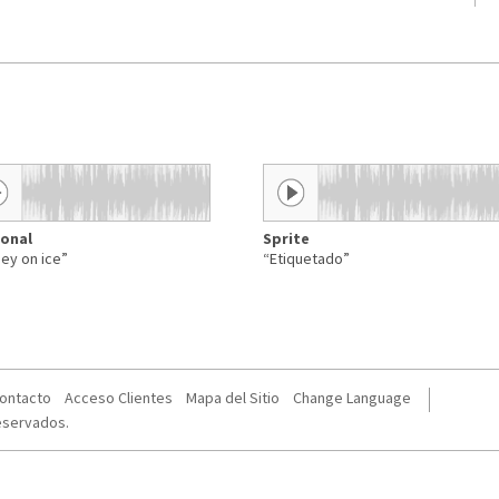
onal
Sprite
ney on ice”
“Etiquetado”
ontacto
Acceso Clientes
Mapa del Sitio
Change Language
eservados.