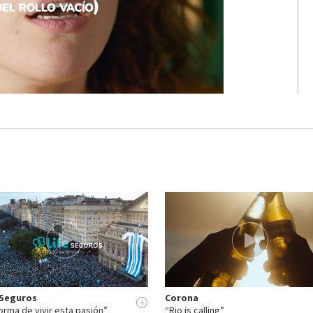
 Seguros
Corona
+
orma de vivir esta pasión”
“Rio is calling”