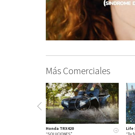
Más Comerciales
Honda TRX420
Life
+
+
“SOLUCIONES”
“Tu f