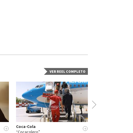
VER REEL COMPLETO
Coca-Cola
BBVA
+
+
“Cocacolero”
“Ciberseguridad”